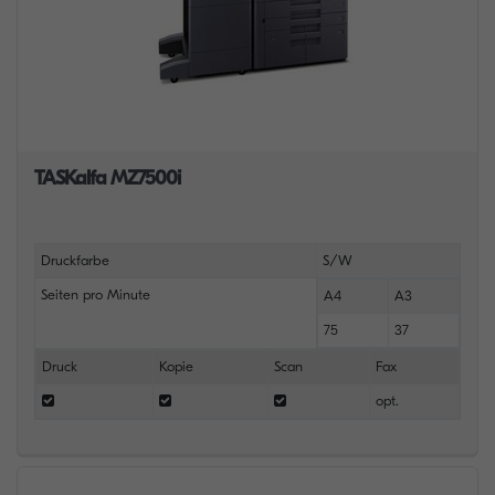
TASKalfa MZ7500i
Druckfarbe
S/W
Seiten pro Minute
A4
A3
75
37
Druck
Kopie
Scan
Fax
opt.