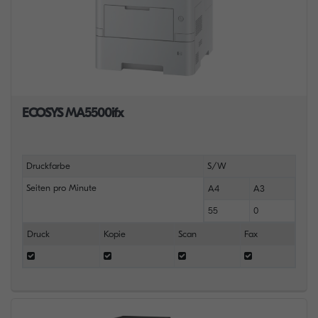
ECOSYS MA5500ifx
Druckfarbe
S/W
Seiten pro Minute
A4
A3
55
0
Druck
Kopie
Scan
Fax