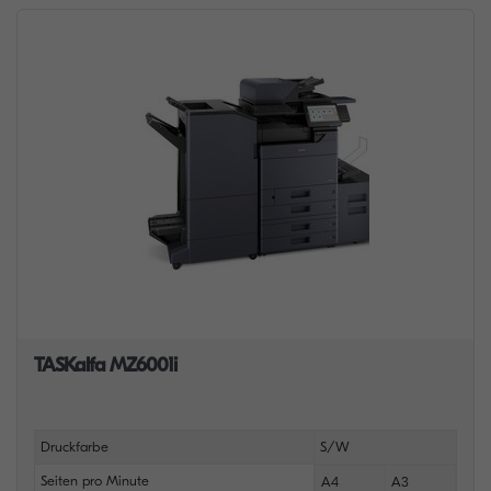
TASKalfa MZ6001i
Druckfarbe
S/W
Seiten pro Minute
A4
A3