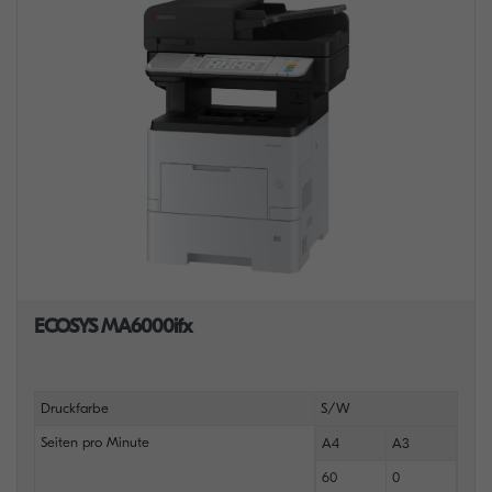
ECOSYS MA6000ifx
Druckfarbe
S/W
Seiten pro Minute
A4
A3
60
0