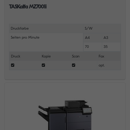
TASKalfa MZ7001i
Druckfarbe
S/W
Seiten pro Minute
A4
A3
70
35
Druck
Kopie
Scan
Fax
opt.