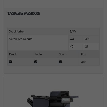
TASKalfa MZ4000i
Druckfarbe
S/W
Seiten pro Minute
A4
A3
40
21
Druck
Kopie
Scan
Fax
opt.