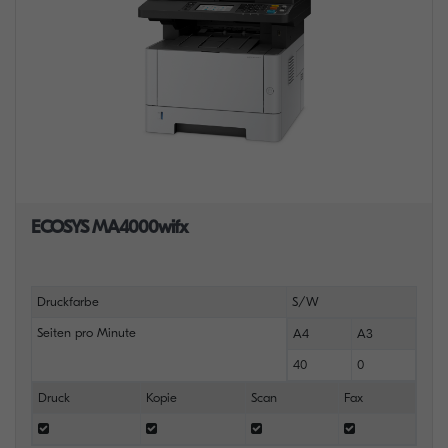
ECOSYS MA4000wifx
Druckfarbe
S/W
Seiten pro Minute
A4
A3
40
0
Druck
Kopie
Scan
Fax