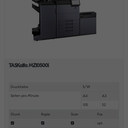
TASKalfa MZ10500i
Druckfarbe
S/W
Seiten pro Minute
A4
A3
105
52
Druck
Kopie
Scan
Fax
opt.