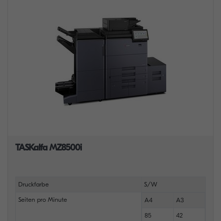
TASKalfa MZ8500i
Druckfarbe
S/W
Seiten pro Minute
A4
A3
85
42