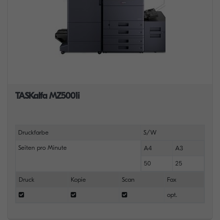
TASKalfa MZ5001i
Druckfarbe
S/W
Seiten pro Minute
A4
A3
50
25
Druck
Kopie
Scan
Fax
opt.