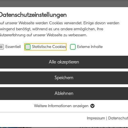
Datenschutzeinstellungen
Auf unserer Webseite werden Cookies verwendet. Einige davon werden
zwingend benötigt, während es uns andere ermöglichen, Ihre
Nutzererfahrung auf unserer Webseite zu verbessern.
RUCKER
PRODUKTIONSDRUCK
SOFTWARE
BLOG
Essentiell
Statistische Cookies
Externe Inhalte
Alle akzeptieren
Speichern
Ablehnen
TASKalfa 30
VIELFÄLTIGE F
Weitere Informationen anzeigen
Impressum
|
Datenschut
Bis zu 5 Papierzuführung