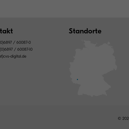
takt
Standorte
0)6897 / 60087-0
(0)6897 / 60087-10
at)cvs-digital.de
© 202