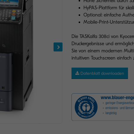
Hohe Sicherheit durch SS
HyPAS-Plattform für skal
Optional: einfache Authe
Mobile-Print-Unterstützu
Die TASKalfa 308ci von Kyocera
Druckergebnisse und ermöglicht 
Sie von einem modernen Multi
intuitiven Touchscreen einfach
Datenblatt downloaden