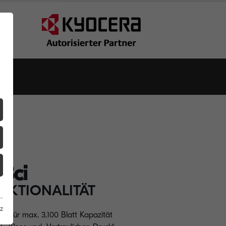
8ci
UNKTIONALITÄT
z
en für max. 3.100 Blatt Kapazität