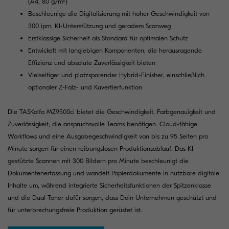
(A4, 80 g/m²)
Beschleunige die Digitalisierung mit hoher Geschwindigkeit von
300 ipm, KI-Unterstützung und geradem Scanweg
Erstklassige Sicherheit als Standard für optimalen Schutz
Entwickelt mit langlebigen Komponenten, die herausragende
Effizienz und absolute Zuverlässigkeit bieten
Vielseitiger und platzsparender Hybrid-Finisher, einschließlich
optionaler Z-Falz- und Kuvertierfunktion
Die TASKalfa MZ9500ci bietet die Geschwindigkeit, Farbgenauigkeit und
Zuverlässigkeit, die anspruchsvolle Teams benötigen. Cloud-fähige
Workflows und eine Ausgabegeschwindigkeit von bis zu 95 Seiten pro
Minute sorgen für einen reibungslosen Produktionsablauf. Das KI-
gestützte Scannen mit 300 Bildern pro Minute beschleunigt die
Dokumentenerfassung und wandelt Papierdokumente in nutzbare digitale
Inhalte um, während integrierte Sicherheitsfunktionen der Spitzenklasse
und die Dual-Toner dafür sorgen, dass Dein Unternehmen geschützt und
für unterbrechungsfreie Produktion gerüstet ist.