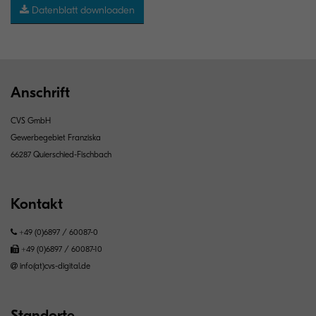
Datenblatt downloaden
Anschrift
CVS GmbH
Gewerbegebiet Franziska
66287 Quierschied-Fischbach
Kontakt
+49 (0)6897 / 60087-0
+49 (0)6897 / 60087-10
info(at)cvs-digital.de
Standorte